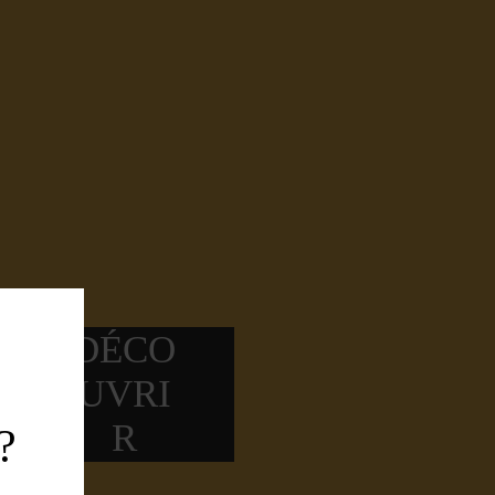
LA
MONADE.
st bon dans le citron.
 ALCOOL | CITRON BIO
DÉCO
UVRI
R
?