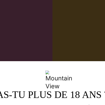
ER
.
LI
g.
Tout e
MME CITRON BIO
SANS
AS-TU PLUS DE 18 ANS 