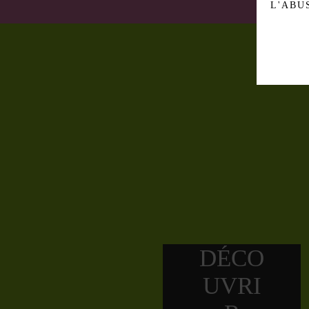
L'ABU
LE CID
Buvez des pomme
4% ALC. VOL. | CIDRE
DÉCO
UVRI