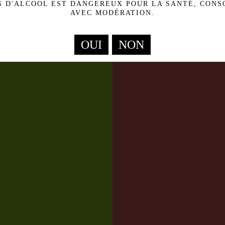
S D'ALCOOL EST DANGEREUX POUR LA SANTÉ, CON
AVEC MODÉRATION.
RE.
L
G
s !
Le thé
 BRUT
SANS ALCOO