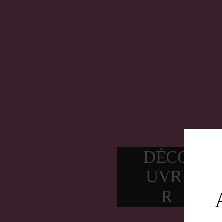
GING
BEER
Ginger is comin
SANS ALCOOL | GINGEMBRE, PO
DÉCO
UVRI
R