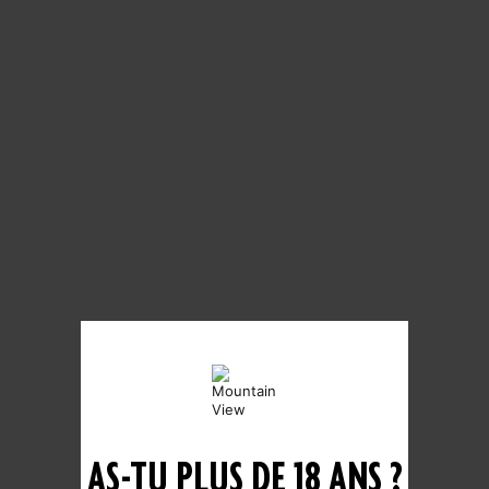
LA FURIEUSE
Fabrique de bière
7, rue de la Maladière, 38360 Sassenage – France
Ouvert du lundi au vendredi de 9h à 18h non-stop
Tél : 04 76 26 11 64
Portable : 06 37 69 00 23
AS-TU PLUS DE 18 ANS ?