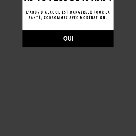
Pour particuliers & professionnels, vente de bière
à emporter
L'ABUS D'ALCOOL EST DANGEREUX POUR LA
et sur livraison.
SANTÉ, CONSOMMEZ AVEC MODÉRATION.
Parce que tout est bon dans le
houblon !
Votre e-mail (obligatoire)
Sujet (obligatoire)
Votre message (obligatoire)