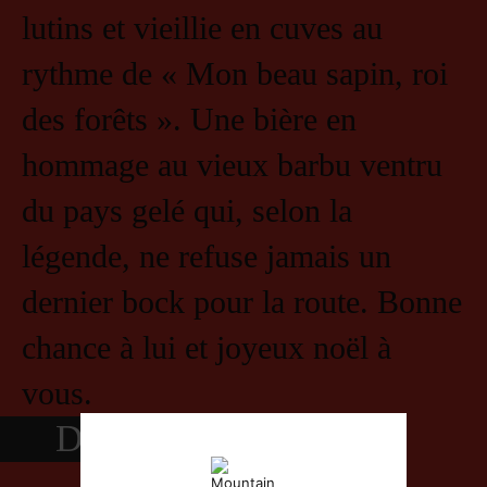
lutins et vieillie en cuves au
rythme de « Mon beau sapin, roi
des forêts ». Une bière en
hommage au vieux barbu ventru
du pays gelé qui, selon la
légende, ne refuse jamais un
dernier bock pour la route. Bonne
chance à lui et joyeux noël à
vous.
DISPONIBILITÉ