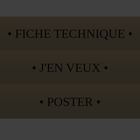
• FICHE TECHNIQUE •
• J'EN VEUX •
• POSTER •